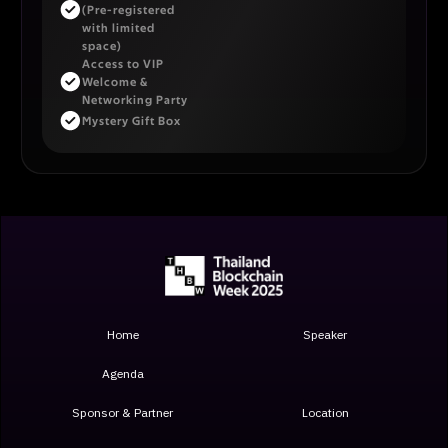
(Pre-registered
with limited
space)
Access to VIP
Welcome &
Networking Party
Mystery Gift Box
Home
Speaker
Agenda
Sponsor & Partner
Location